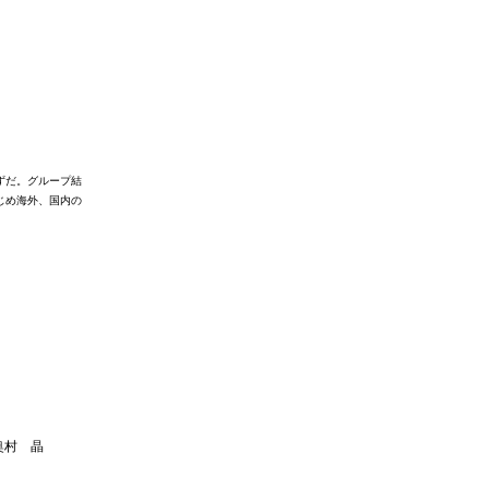
ずだ。
グループ結
じめ海外、国内の
), 奥村 晶