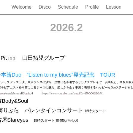
Welcome
Disco
Schedule
Profile
Lesson
2026.2
宿
Pit inn 山田拓児グループ
松本茜
Duo ”Listen to my blues”発売記念 TOUR
ージャズフェス出演、東京ジャズ出演等、次世代を牽引するサックスプレイヤー浜崎航と、鳥取県観
若手ピアニスト松本茜によるジャズの魅力、楽しさを余す事無く表現するハッピーなDuoステージを
e.com/watch?v=u_rH3ou1xi4
https://www.youtube.com/watch?v=lTeOQMi9fsM
枝
Body&Soul
崎りぶら バレンタインコンサート
16時スタート
屋
Stareyes
19時スタート 前4000/当4500