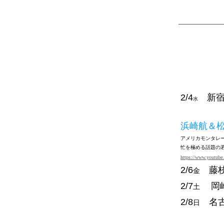
2/4
新
水
浜崎航＆
アメリカモンタレ
忙を極める話題の
https://www.youtub
2/6
藤
金
2/7
岡
土
2/8
名古
日