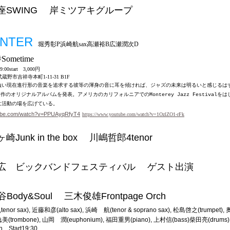
座
SWING 岸ミツアキグループ
NTER
堀秀彰P浜崎航sax高瀬裕B広瀬潤次D
ometime
9:00start 3,000円
都武蔵野市吉祥寺本町1-11-31 B1F
負い現在進行形の音楽を追求する彼等の渾身の音に耳を傾ければ、ジャズの未来は明るいと感じるは
作のオリジナルアルバムを発表。アメリカのカリフォルニアでの
をは
7
Monterey Jazz Festival
に活動の場を広げている。
tube.com/watch?v=PPUAyqRfyT4
https://www.youtube.com/watch?v=1OzlZO1-rFk
ヶ崎
Junk in the box 川嶋哲郎4tenor
 ビックバンドフェスティバル
ゲスト出演
谷
Body&Soul 三木俊雄Frontpage Orch
r,tenor sax), 近藤和彦(alto sax), 浜崎 航(tenor & soprano sax), 松島啓之(trumpet
野逸美(trombone), 山岡 潤(euphonium), 福田重男(piano), 上村信(bass)柴田亮(drums)
n Start19:30