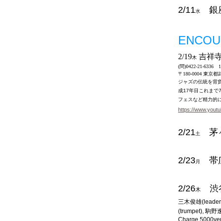
2/11
銀
水
ENCOU
2/19
吉祥寺S
木
(問)0422-21-6336 1
〒180-0004 東京
ジャズの伝統を背
成
年目これまで
17
フェスなど精力的
https://www.you
2/21
茅
土
2/23
帯広
月
2/26
渋
木
三木俊雄
(leade
(trumpet), 駒
Charge 5000ye