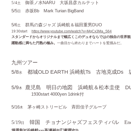
NARU 大坂昌彦カルテット
5/4
御茶ノ水
土
5/5
Bb Mark Turian BigBand
赤坂
日
5/6
浜崎航＆福田重男DUO
群馬の森ジャズ
土
19:30start
https://www.youtube.com/watch?v=MgCx3Ma_S64
スタンダードからオリジナルまで幅広くこのデュオならではの独自の世界観
躍動感に満ちた円熟の極み。
一曲目から終わりまでハートを鷲掴みだ。
九州ツアー
5/8
都城
OLD EARTH 浜崎航Ts 古地克成Ds
水
5/9
鹿児島 明日の地図 浜崎航＆松本圭使 D
木
1930start 4000yen 1drink付
5/16
茅ヶ崎ストリービル 斉田佳子グループ
木
5/19
韓国 チョナンジャズフェスティバル
Enco
日
堀秀彰P浜崎航sax高瀬裕B広瀬潤次D