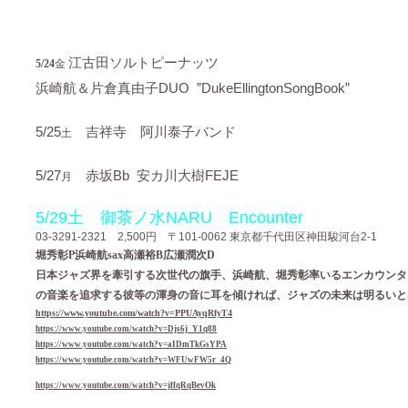
江古田ソルトピーナッツ
5/24
金
DUO ”DukeEllingtonSongBook”
浜崎航＆片倉真由子
5/25
吉祥寺 阿川泰子バンド
土
5/27
Bb 安カ川大樹FEJE
赤坂
月
5/29土 御茶ノ水NARU Encounter
03-3291-2321 2,500円 〒101-0062 東京都千代田区神田駿河台2-1
堀秀彰P浜崎航sax高瀬裕B広瀬潤次D
日本ジャズ界を牽引する次世代の旗手、浜崎航、堀秀彰率いるエンカウンタ
の音楽を追求する彼等の渾身の音に耳を傾ければ、ジャズの未来は明るいと
https://www.youtube.com/watch?v=PPUAyqRfyT4
https://www.youtube.com/watch?v=Djs6j_Y1q88
https://www.youtube.com/watch?v=aIDmTkGsYPA
https://www.youtube.com/watch?v=WFUwFW5r_4Q
https://www.youtube.com/watch?v=jffqRqBevOk