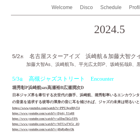
Welcome
Disco
Schedule
Prof
2024.5
5/2
名古屋スターアイズ 浜崎航＆加藤大智ク
木
加藤大智As、浜崎航Ts、平光広太郎P、坂崎拓哉B、黒
5/3
高槻ジャズストリート
Encounter
金
堀秀彰P浜崎航sax高瀬裕B広瀬潤次D
日本ジャズ界を牽引する次世代の旗手、浜崎航、堀秀彰率いるエンカウンタ
の音楽を追求する彼等の渾身の音に耳を傾ければ、ジャズの未来は明るいと
https://www.youtube.com/watch?v=PPUAyqRfyT4
https://www.youtube.com/watch?v=Djs6j_Y1q88
https://www.youtube.com/watch?v=aIDmTkGsYPA
https://www.youtube.com/watch?v=WFUwFW5r_4Q
https://www.youtube.com/watch?v=jffqRqBevOk