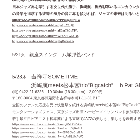
日本ジャズ界を牽引する次世代の旗手、浜崎航、堀秀彰率いるエンカウンタ
の音楽を追求する彼等の渾身の音に耳を傾ければ、ジャズの未来は明るいと
https://www.youtube.com/watch?v=PPUAyqRfyT4
https://www.youtube.com/watch?v=Djs6j_Y1q88
https://www.youtube.com/watch?v=aIDmTkGsYPA
https://www.youtube.com/watch?v=WFUwFW5r_4Q
https://www.youtube.com/watch?v=jffqRqBevOk
5/21
銀座スイング 八城邦義バンド
火
5/23
吉祥寺
SOMETIME
木
浜崎航meets松本茜trio”Bigcatch” ｂPat G
(問):0422-21-6336 19:30start(18:30open) 2,000円
〒
180-0004 東京都武蔵野市吉祥寺本町1-11-31 B1F
全国のファンの応援を受け快進撃を続ける浜崎航
meets松本茜trio“BigCatch
モンタレージャズフェス、東京ジャズ出演
,ハービーメイソンバンド参加等
若手最注目ピアニスト松本茜による直球で
JAZZの美しさ、楽しさを表現
https://www.youtube.com/watch?v=uy6VLOYr9lo
https://www.youtube.com/watch?v=Lw__jYj6e8U
https://www.youtube.com/watch?v=GFGDe5tsl7A
https://www.youtube.com/watch?v=joAv8LUxPW0