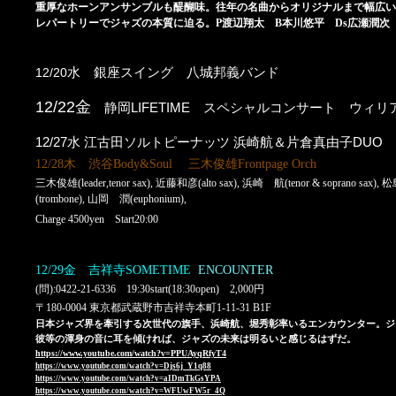
重厚なホーンアンサンブルも醍醐味。往年の名曲からオリジナルまで幅広い
レパートリーでジャズの本質に迫る。P渡辺翔太 B本川悠平 Ds広瀬潤次
12/20
水 銀座スイング
八城邦義バンド
12/22金
LIFETIME
静岡
スペシャルコンサート ウィリ
12/27水
江古田ソルトピーナッツ 浜崎航＆片倉真由子DUO ”DukeEl
12/28木
渋谷Body&Soul 三木俊雄Frontpage Orch
三木俊雄(leader,tenor sax), 近藤和彦(alto sax), 浜崎 航(tenor & soprano sax
(trombone), 山岡 潤(euphonium),
福田重男(piano), 上村信(bass)柴田亮(drums)
Charge 4500yen Start20:00
12/29金
吉祥寺SOMETIME
ENCOUNTER
(問):0422-21-6336 19:30start(18:30open) 2,000円
〒180-0004 東京都武蔵野市吉祥寺本町1-11-31 B1F
日本ジャズ界を牽引する次世代の旗手、浜崎航、堀秀彰率いるエンカウンター。ジ
彼等の渾身の音に耳を傾ければ、ジャズの未来は明るいと感じるはずだ。
https://www.youtube.com/watch?v=PPUAyqRfyT4
https://www.youtube.com/watch?v=Djs6j_Y1q88
https://www.youtube.com/watch?v=aIDmTkGsYPA
https://www.youtube.com/watch?v=WFUwFW5r_4Q