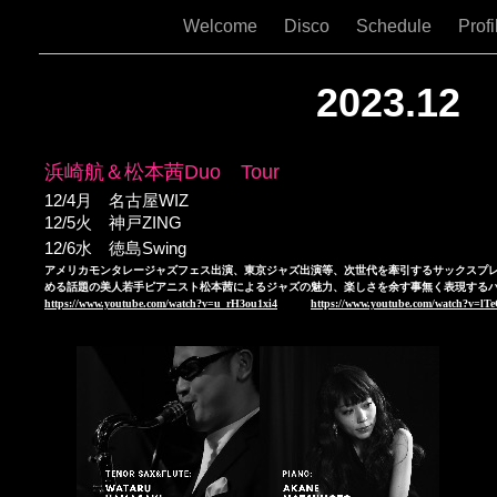
Welcome
Disco
Schedule
Prof
2023.12
浜崎航＆松本茜
Duo Tour
12/4月 名古屋WIZ
12/5火 神戸ZING
12/6水 徳島Swing
アメリカモンタレージャズフェス出演、東京ジャズ出演等、次世代を牽引するサックスプ
める話題の美人若手ピアニスト松本茜によるジャズの魅力、楽しさを余す事無く表現するハ
https://www.youtube.com/watch?v=u_rH3ou1xi4
https://www.youtube.com/watch?v=l