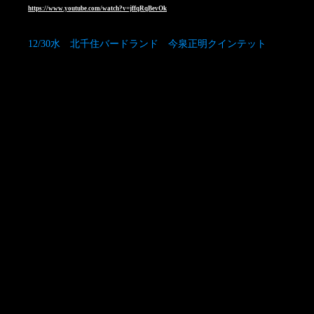
https://www.youtube.com/watch?v=jffqRqBevOk
12/30水 北千住バードランド 今泉正明クインテット